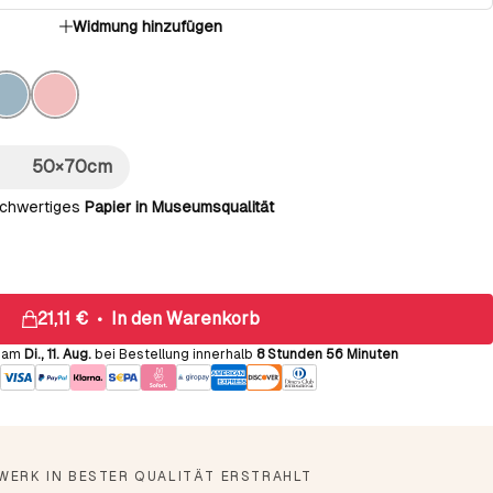
Widmung hinzufügen
50×70cm
ochwertiges
Papier in Museumsqualität
21,11 €
•
In den Warenkorb
g am
Di., 11. Aug.
bei Bestellung innerhalb
8 Stunden 56 Minuten
TWERK IN BESTER QUALITÄT ERSTRAHLT