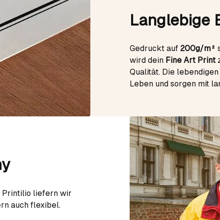
Langlebige 
Gedruckt auf
200g/m²
s
wird dein
Fine Art Print
z
Qualität. Die lebendige
Leben und sorgen mit la
ny
rintilio liefern wir
rn auch flexibel.