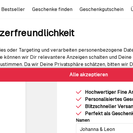
Bestseller
Geschenke finden
Geschenkgutschein
zerfreundlichkeit
Hochzeitspos
es oder Targeting und verarbeiten personenbezogene Date
Exzellent
4,8 
se können wir Dir relevantere Anzeigen schalten und Deine
-30%
21,11 €
29,95 €
stimmen. Da wir Deine Privatsphäre schätzen, bitten wir D
Der
Code ADVENT30
Alle akzeptieren
wu
Hochwertiger Fine Ar
Personalisiertes Ge
Blitzschneller Versa
Perfekt als Geschen
Namen