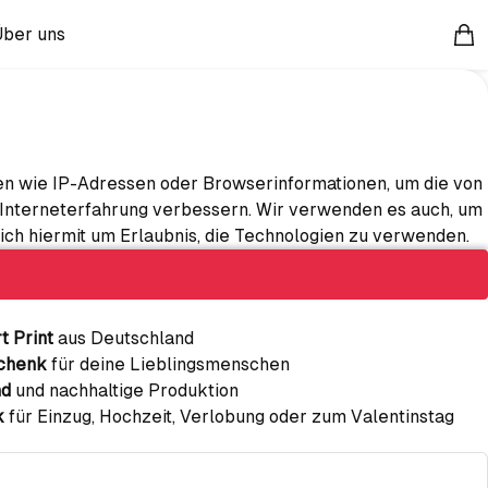
Über uns
ter "Umbrella"
n wie IP-Adressen oder Browserinformationen, um die von
von 5
 Interneterfahrung verbessern. Wir verwenden es auch, um
ich hiermit um Erlaubnis, die Technologien zu verwenden.
rde eingelöst
t Print
aus Deutschland
schenk
für deine Lieblingsmenschen
nd
und nachhaltige Produktion
k
für Einzug, Hochzeit, Verlobung oder zum Valentinstag